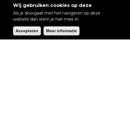
Wij gebruiken cookies op deze
Als je doorgaat met het navigeren op deze
website dan stem je hier mee in.
Accepteren
Meer informatie
Welkom bij ODIN
Tracking Systems
Wij ontwerpen, fabriceren en verkopen
hoge kwaliteit locatie volgsystemen
gericht op consumenten. Raak nooit
meer de weg kwijt.