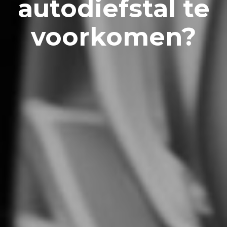
autodiefstal te
voorkomen?