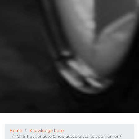
Home
Knowledge base
GPS Tracker auto & hoe autodiefstal te voorkomen?