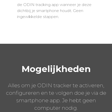
de ODIN tracking app wanneer je deze
dichtbij je smartphone houdt. Geen
ingewikkelde stappen.
Mogelijkheden
Alles om je ODIN tracker te activeren,
configureren en te volgen doe je via de
smartphone app. Je hebt geen
computer nodig.