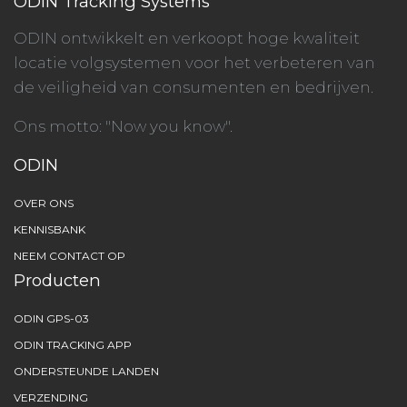
ODIN Tracking Systems
ODIN ontwikkelt en verkoopt hoge kwaliteit
locatie volgsystemen voor het verbeteren van
de veiligheid van consumenten en bedrijven.
Ons motto: "Now you know".
ODIN
OVER ONS
KENNISBANK
NEEM CONTACT OP
Producten
ODIN GPS-03
ODIN TRACKING APP
ONDERSTEUNDE LANDEN
VERZENDING