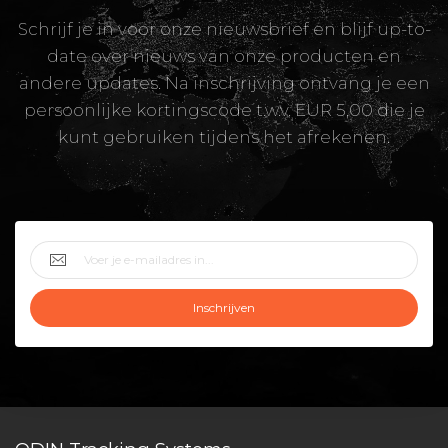
Schrijf je in voor onze nieuwsbrief en blijf up-to-
date over nieuws van onze producten en
andere updates. Na inschrijving ontvang je een
persoonlijke kortingscode t.w.v. EUR 5,00 die je
kunt gebruiken tijdens het afrekenen.
Inschrijven